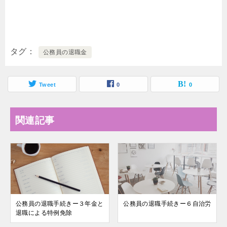
タグ
公務員の退職金
Tweet
0
0
関連記事
公務員の退職手続きー３年金と
公務員の退職手続きー６自治労
退職による特例免除