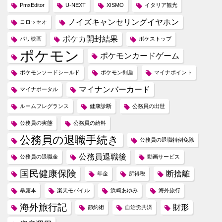
PmxEditor
U-NEXT
XISMO
イタリア観光
ノイズキャンセリングイヤホン
コロッセオ
ポケカ開封結果
パリ映画
ポケストップ
ポケモン
ポケモンカードゲーム
ポケモンソードシールド
ポケモン剣盾
マイナポイント
マイナンバーカード
マイナポータル
ルームフレグランス
健康診断
公務員の出世
公務員の実態
公務員の給料
公務員の退職手続き
公務員の退職特例免除
公務員退職後
公務員の退職金
動画サービス
国民健康保険
断捨離
年金
所得税
暴露本
楽天モバイル
浜崎あゆみ
海外旅行
海外旅行記
財形
節約術
自治労共済