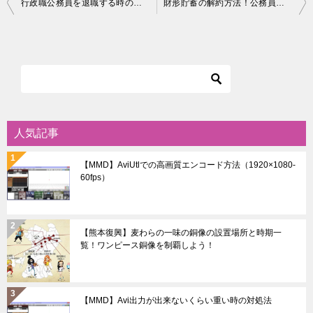
投
行政職公務員を退職する時の手続き一覧！退職願、税金、保険、自治労まで
財形貯蓄の解約方法！公務員退職後、放置しても問題なし？
稿
ナ
ビ
ゲ
ー
シ
人気記事
ョ
【MMD】AviUtlでの高画質エンコード方法（1920×1080-
ン
60fps）
【熊本復興】麦わらの一味の銅像の設置場所と時期一
覧！ワンピース銅像を制覇しよう！
【MMD】Avi出力が出来ないくらい重い時の対処法