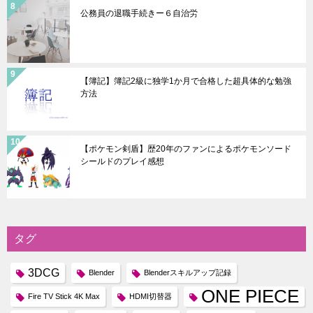
公務員の退職手続きー６自治労
【簿記】簿記2級に独学1か月で合格した超具体的な勉強
方法
【ポケモン剣盾】歴20年のファンによるポケモンソード
シールドのプレイ感想
タグ
3DCG
Blender
Blenderスキルアップ記録
ONE PIECE
Fire TV Stick 4K Max
HDMI切替器