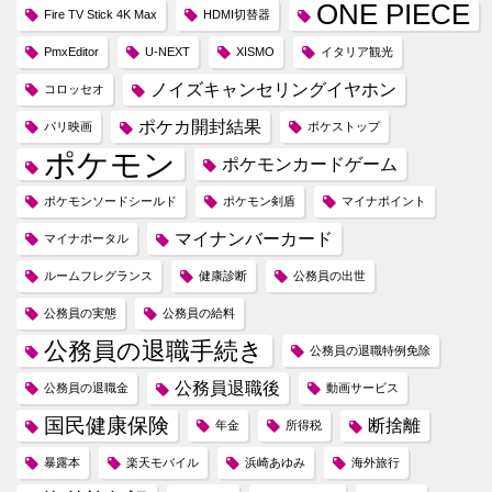
ONE PIECE
Fire TV Stick 4K Max
HDMI切替器
PmxEditor
U-NEXT
XISMO
イタリア観光
ノイズキャンセリングイヤホン
コロッセオ
ポケカ開封結果
パリ映画
ポケストップ
ポケモン
ポケモンカードゲーム
ポケモンソードシールド
ポケモン剣盾
マイナポイント
マイナンバーカード
マイナポータル
ルームフレグランス
健康診断
公務員の出世
公務員の実態
公務員の給料
公務員の退職手続き
公務員の退職特例免除
公務員退職後
公務員の退職金
動画サービス
国民健康保険
断捨離
年金
所得税
暴露本
楽天モバイル
浜崎あゆみ
海外旅行