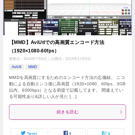
【MMD】AviUtlでの高画質エンコード方法
（1920×1080-60fps）
更新日：
2024年7月6日
公開日：
2016年12月5日
AviUtl
MMD
MMDを高画質にするためのエンコード方法の忘備録。 ニコ
動による自動エンコ後に高画質（1920×1080、60fps、3GB
以内、6000bps）となる前提で記載してます。 間違えてい
る可能性あり&詳しい人が見た […]
続きを読む
Tweet
0
0