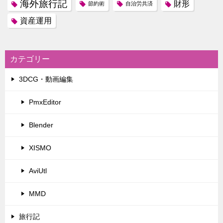
海外旅行記
財形
節約術
自治労共済
資産運用
カテゴリー
3DCG・動画編集
PmxEditor
Blender
XISMO
AviUtl
MMD
旅行記