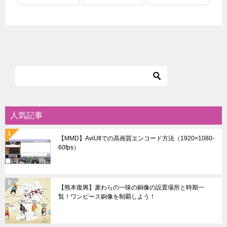
人気記事
【MMD】AviUtlでの高画質エンコード方法（1920×1080-
60fps）
【熊本復興】麦わらの一味の銅像の設置場所と時期一
覧！ワンピース銅像を制覇しよう！