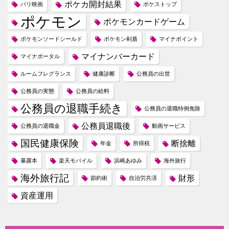
ポケカ開封結果
パリ映画
ポケストップ
ポケモン
ポケモンカードゲーム
ポケモンソードシールド
ポケモン剣盾
マイナポイント
マイナンバーカード
マイナポータル
ルームフレグランス
健康診断
公務員の出世
公務員の実態
公務員の給料
公務員の退職手続き
公務員の退職特例免除
公務員退職後
公務員の退職金
動画サービス
国民健康保険
断捨離
年金
所得税
暴露本
楽天モバイル
浜崎あゆみ
海外旅行
海外旅行記
財形
節約術
自治労共済
資産運用