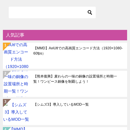
ビ
ゲ
ー
シ
人気記事
ョ
【MMD】AviUtlでの高画質エンコード方法（1920×1080-
ン
60fps）
【熊本復興】麦わらの一味の銅像の設置場所と時期一
覧！ワンピース銅像を制覇しよう！
【シムズ3】導入しているMOD一覧