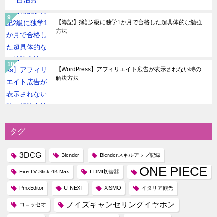
【簿記】簿記2級に独学1か月で合格した超具体的な勉強
方法
【WordPress】アフィリエイト広告が表示されない時の
解決方法
タグ
3DCG
Blender
Blenderスキルアップ記録
ONE PIECE
Fire TV Stick 4K Max
HDMI切替器
PmxEditor
U-NEXT
XISMO
イタリア観光
ノイズキャンセリングイヤホン
コロッセオ