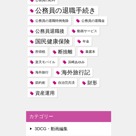
公務員の給料
公務員の退職手続き
公務員の退職特例免除
公務員の退職金
公務員退職後
動画サービス
国民健康保険
年金
断捨離
所得税
暴露本
楽天モバイル
浜崎あゆみ
海外旅行記
海外旅行
財形
節約術
自治労共済
資産運用
カテゴリー
3DCG・動画編集