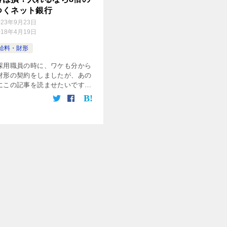
つくネット銀行
023年9月23日
018年4月19日
給料・財形
採用職員の時に、ワケも分から
財形の契約をしましたが、あの
にこの記事を読ませたいです笑
でマネーリテラシーが残念だっ
無知すぎたのは自分が悪いんで
ということで、財形は損だからい