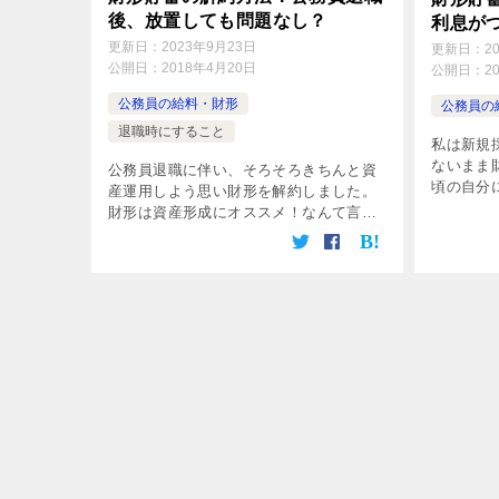
後、放置しても問題なし？
利息が
更新日：
2023年9月23日
更新日：
2
公開日：
2018年4月20日
公開日：
2
公務員の給料・財形
公務員の
退職時にすること
私は新規
ないまま
公務員退職に伴い、そろそろきちんと資
頃の自分
産運用しよう思い財形を解約しました。
大学新卒
財形は資産形成にオススメ！なんて言わ
たので、
れたりしますが、実はけっこう機会損失
すが。 
する貯蓄方法です。 退職後10ヶ月、重い
[…]
腰を上げて財形を解約したので、その
[…]