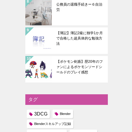
公務員の退職手続きー６自治
労
【簿記】簿記2級に独学1か月
で合格した超具体的な勉強方
法
【ポケモン剣盾】歴20年のフ
ァンによるポケモンソードシ
ールドのプレイ感想
タグ
3DCG
Blender
Blenderスキルアップ記録