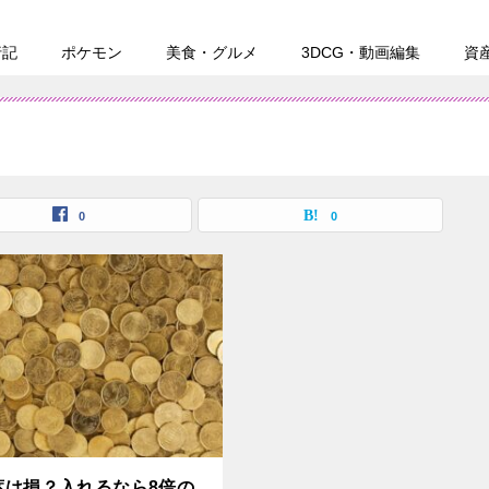
行記
ポケモン
美食・グルメ
3DCG・動画編集
資
0
0
蓄は損？入れるなら8倍の