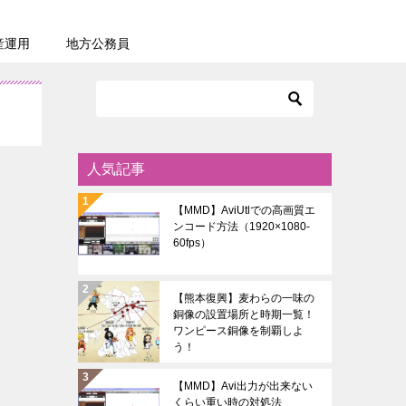
産運用
地方公務員
人気記事
【MMD】AviUtlでの高画質エ
ンコード方法（1920×1080-
60fps）
【熊本復興】麦わらの一味の
銅像の設置場所と時期一覧！
ワンピース銅像を制覇しよ
う！
【MMD】Avi出力が出来ない
くらい重い時の対処法