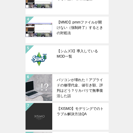
【MMD】pmmファイルが開
けない（強制終了）するとき
の対処法
【シムズ3】導入している
MOD一覧
パソコンが壊れた！アプライ
ドの修理代金、値引き額、評
判はどう？リカバリで無事復
活した話
【XISMO】モデリングでのト
ラブル解決方法QA