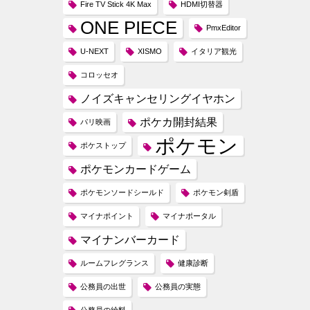
Fire TV Stick 4K Max
HDMI切替器
ONE PIECE
PmxEditor
U-NEXT
XISMO
イタリア観光
コロッセオ
ノイズキャンセリングイヤホン
ポケカ開封結果
パリ映画
ポケモン
ポケストップ
ポケモンカードゲーム
ポケモンソードシールド
ポケモン剣盾
マイナポイント
マイナポータル
マイナンバーカード
ルームフレグランス
健康診断
公務員の出世
公務員の実態