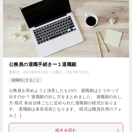
公務員の退職手続きー１退職願
更新日：
2023年9月23日
公開日：
2017年7月2日
退職時にすること
公務員を辞めようと決意したものの、退職願はどうやって
出すのか？ 退職願の出し方をまとめました。 退職願の出し
方 様式 各自治体ごとに定められた退職願の様式がありま
す。 退職願は各首長宛となります。 様式は職員共用のフォ
ル […]
続きを読む