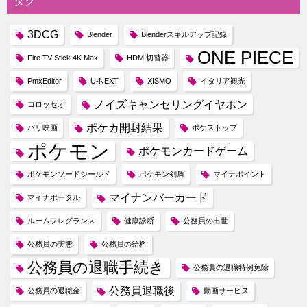
タグ
3DCG
Blender
Blenderスキルアップ記録
ONE PIECE
Fire TV Stick 4K Max
HDMI切替器
PmxEditor
U-NEXT
XISMO
イタリア観光
ノイズキャンセリングイヤホン
コロッセオ
ポケカ開封結果
パリ映画
ポケストップ
ポケモン
ポケモンカードゲーム
ポケモンソードシールド
ポケモン剣盾
マイナポイント
マイナンバーカード
マイナポータル
ルームフレグランス
健康診断
公務員の出世
公務員の実態
公務員の給料
公務員の退職手続き
公務員の退職特例免除
公務員退職後
公務員の退職金
動画サービス