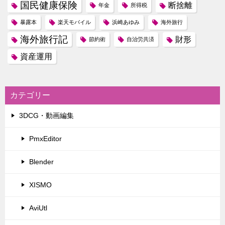
国民健康保険
断捨離
年金
所得税
暴露本
楽天モバイル
浜崎あゆみ
海外旅行
海外旅行記
財形
節約術
自治労共済
資産運用
カテゴリー
3DCG・動画編集
PmxEditor
Blender
XISMO
AviUtl