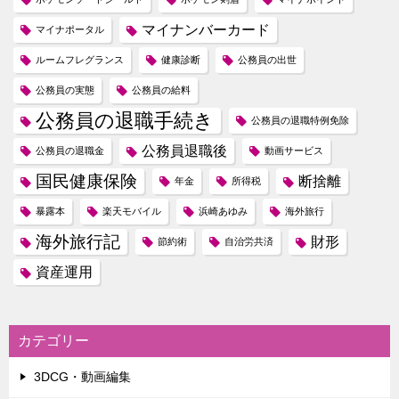
マイナンバーカード
マイナポータル
ルームフレグランス
健康診断
公務員の出世
公務員の実態
公務員の給料
公務員の退職手続き
公務員の退職特例免除
公務員退職後
公務員の退職金
動画サービス
国民健康保険
断捨離
年金
所得税
暴露本
楽天モバイル
浜崎あゆみ
海外旅行
海外旅行記
財形
節約術
自治労共済
資産運用
カテゴリー
3DCG・動画編集