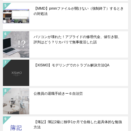
【MMD】pmmファイルが開けない（強制終了）するとき
の対処法
パソコンが壊れた！アプライドの修理代金、値引き額、
評判はどう？リカバリで無事復活した話
【XISMO】モデリングでのトラブル解決方法QA
公務員の退職手続きー６自治労
【簿記】簿記2級に独学1か月で合格した超具体的な勉強
方法