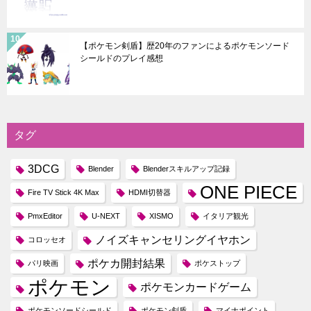
【ポケモン剣盾】歴20年のファンによるポケモンソード
シールドのプレイ感想
タグ
3DCG
Blender
Blenderスキルアップ記録
ONE PIECE
Fire TV Stick 4K Max
HDMI切替器
PmxEditor
U-NEXT
XISMO
イタリア観光
ノイズキャンセリングイヤホン
コロッセオ
ポケカ開封結果
パリ映画
ポケストップ
ポケモン
ポケモンカードゲーム
ポケモンソードシールド
ポケモン剣盾
マイナポイント