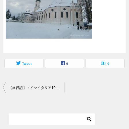
Tweet
0
0
投
【旅行記】ドイツイタリア10日間！02～ヴィース協会・ノイシュバンシュタイン城
稿
ナ
ビ
ゲ