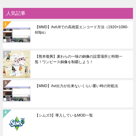
ー
シ
人気記事
ョ
【MMD】AviUtlでの高画質エンコード方法（1920×1080-
ン
60fps）
【熊本復興】麦わらの一味の銅像の設置場所と時期一
覧！ワンピース銅像を制覇しよう！
【MMD】Avi出力が出来ないくらい重い時の対処法
【シムズ3】導入しているMOD一覧