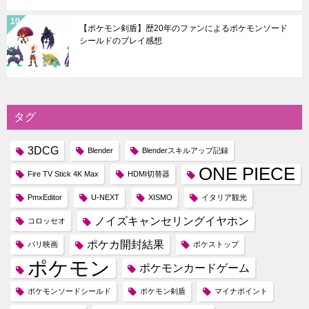
【ポケモン剣盾】歴20年のファンによるポケモンソード
シールドのプレイ感想
タグ
3DCG
Blender
Blenderスキルアップ記録
ONE PIECE
Fire TV Stick 4K Max
HDMI切替器
PmxEditor
U-NEXT
XISMO
イタリア観光
ノイズキャンセリングイヤホン
コロッセオ
ポケカ開封結果
パリ映画
ポケストップ
ポケモン
ポケモンカードゲーム
ポケモンソードシールド
ポケモン剣盾
マイナポイント