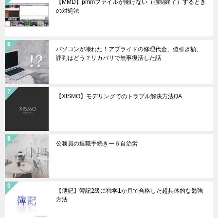
【MMD】pmmファイルが開けない（強制終了）するとき
の対処法
パソコンが壊れた！アプライドの修理代金、値引き額、
評判はどう？リカバリで無事復活した話
【XISMO】モデリングでのトラブル解決方法QA
公務員の退職手続きー６自治労
【簿記】簿記2級に独学1か月で合格した超具体的な勉強
方法