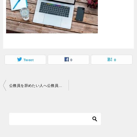
Tweet
0
0
投
公務員を辞めたい人へ公務員退職時の手続き
稿
ナ
ビ
ゲ
ー