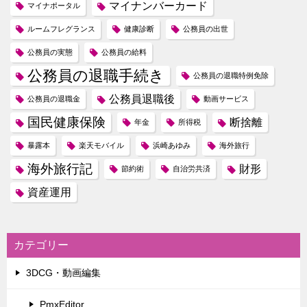
マイナンバーカード
マイナポータル
ルームフレグランス
健康診断
公務員の出世
公務員の実態
公務員の給料
公務員の退職手続き
公務員の退職特例免除
公務員退職後
公務員の退職金
動画サービス
国民健康保険
断捨離
年金
所得税
暴露本
楽天モバイル
浜崎あゆみ
海外旅行
海外旅行記
財形
節約術
自治労共済
資産運用
カテゴリー
3DCG・動画編集
PmxEditor