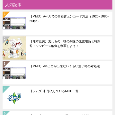
シ
人気記事
ョ
【MMD】AviUtlでの高画質エンコード方法（1920×1080-
ン
60fps）
【熊本復興】麦わらの一味の銅像の設置場所と時期一
覧！ワンピース銅像を制覇しよう！
【MMD】Avi出力が出来ないくらい重い時の対処法
【シムズ3】導入しているMOD一覧