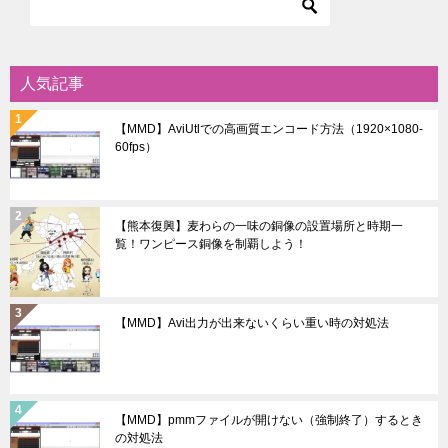
人気記事
【MMD】AviUtlでの高画質エンコード方法（1920×1080-
60fps）
【熊本復興】麦わらの一味の銅像の設置場所と時期一
覧！ワンピース銅像を制覇しよう！
【MMD】Avi出力が出来ないくらい重い時の対処法
【MMD】pmmファイルが開けない（強制終了）するとき
の対処法