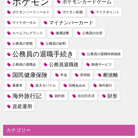
ポケモン
ポケモンカードゲーム
ポケモンソードシールド
ポケモン剣盾
マイナポイント
マイナンバーカード
マイナポータル
ルームフレグランス
健康診断
公務員の出世
公務員の実態
公務員の給料
公務員の退職手続き
公務員の退職特例免除
公務員退職後
公務員の退職金
動画サービス
国民健康保険
断捨離
年金
所得税
暴露本
楽天モバイル
浜崎あゆみ
海外旅行
海外旅行記
財形
節約術
自治労共済
資産運用
カテゴリー