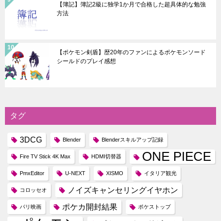
【簿記】簿記2級に独学1か月で合格した超具体的な勉強
方法
【ポケモン剣盾】歴20年のファンによるポケモンソード
シールドのプレイ感想
タグ
3DCG
Blender
Blenderスキルアップ記録
ONE PIECE
Fire TV Stick 4K Max
HDMI切替器
PmxEditor
U-NEXT
XISMO
イタリア観光
ノイズキャンセリングイヤホン
コロッセオ
ポケカ開封結果
パリ映画
ポケストップ