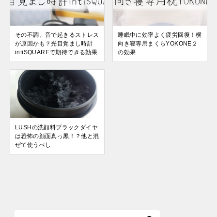
その不調、音で起きるストレス
睡眠中に効率よく疲労回復！横
が原因かも？光目覚まし時計
向き寝専用まくらYOKONE２
intiSQUAREで期待できる効果
の効果
LUSHの洗顔料ブラックダイヤ
は恐怖の顔面真っ黒！？他と混
ぜて使うべし