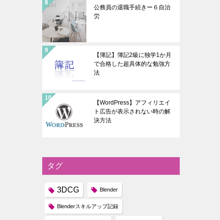
公務員の退職手続きー６自治
労
【簿記】簿記2級に独学1か月
で合格した超具体的な勉強方
法
【WordPress】アフィリエイ
ト広告が表示されない時の解
決方法
タグ
3DCG
Blender
Blenderスキルアップ記録