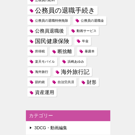
公務員の給料
公務員の退職手続き
公務員の退職特例免除
公務員の退職金
公務員退職後
動画サービス
国民健康保険
年金
断捨離
所得税
暴露本
楽天モバイル
浜崎あゆみ
海外旅行記
海外旅行
財形
節約術
自治労共済
資産運用
カテゴリー
3DCG・動画編集