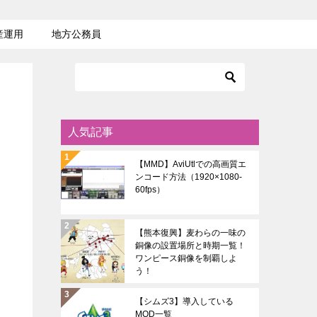
産運用
地方公務員
人気記事
【MMD】AviUtlでの高画質エ
ンコード方法（1920×1080-
60fps）
【熊本復興】麦わらの一味の
銅像の設置場所と時期一覧！
ワンピース銅像を制覇しよ
う！
【シムズ3】導入している
MOD一覧