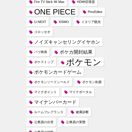
Fire TV Stick 4K Max
HDMI切替器
ONE PIECE
PmxEditor
U-NEXT
XISMO
イタリア観光
コロッセオ
ノイズキャンセリングイヤホン
ポケカ開封結果
パリ映画
ポケモン
ポケストップ
ポケモンカードゲーム
ポケモンソードシールド
ポケモン剣盾
マイナポイント
マイナポータル
マイナンバーカード
ルームフレグランス
健康診断
公務員の出世
公務員の実態