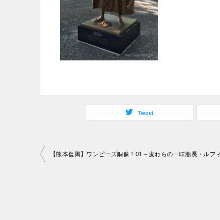
Tweet
投
稿
ナ
ビ
ゲ