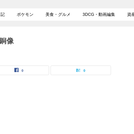
行記
ポケモン
美食・グルメ
3DCG・動画編集
資
銅像
0
0