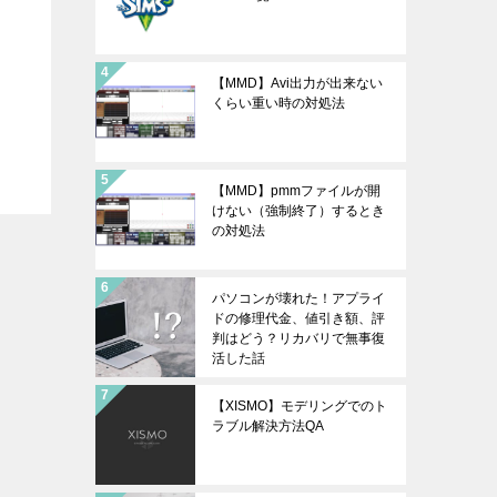
【MMD】Avi出力が出来ない
くらい重い時の対処法
【MMD】pmmファイルが開
けない（強制終了）するとき
の対処法
パソコンが壊れた！アプライ
ドの修理代金、値引き額、評
判はどう？リカバリで無事復
活した話
【XISMO】モデリングでのト
ラブル解決方法QA