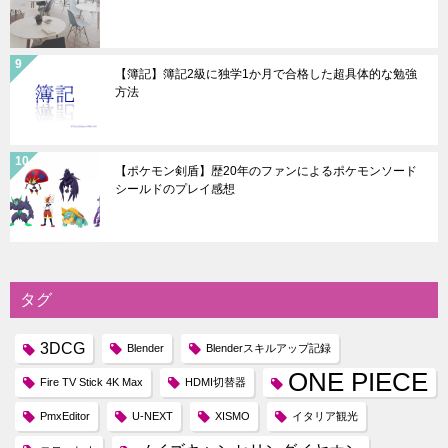
【簿記】簿記2級に独学1か月で合格した超具体的な勉強
方法
【ポケモン剣盾】歴20年のファンによるポケモンソード
シールドのプレイ感想
タグ
3DCG
Blender
Blenderスキルアップ記録
ONE PIECE
Fire TV Stick 4K Max
HDMI切替器
PmxEditor
U-NEXT
XISMO
イタリア観光