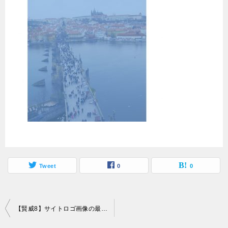
Tweet
0
0
投
【賢威8】サイトロゴ画像の最適なサイズはこれ！賢威7のままだと無駄に大きいよ
稿