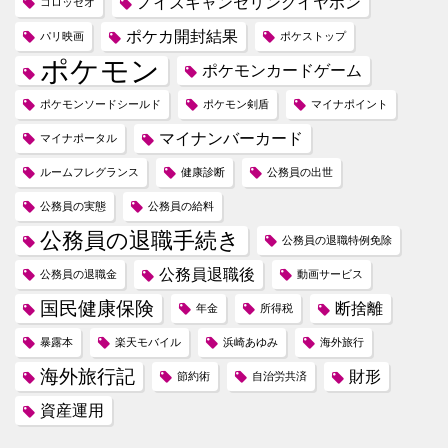
ノイズキャンセリングイヤホン
コロッセオ
ポケカ開封結果
パリ映画
ポケストップ
ポケモン
ポケモンカードゲーム
ポケモンソードシールド
ポケモン剣盾
マイナポイント
マイナンバーカード
マイナポータル
ルームフレグランス
健康診断
公務員の出世
公務員の実態
公務員の給料
公務員の退職手続き
公務員の退職特例免除
公務員退職後
公務員の退職金
動画サービス
国民健康保険
断捨離
年金
所得税
暴露本
楽天モバイル
浜崎あゆみ
海外旅行
海外旅行記
財形
節約術
自治労共済
資産運用