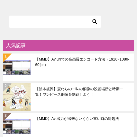
ナ
ビ
ゲ
ー
シ
人気記事
ョ
【MMD】AviUtlでの高画質エンコード方法（1920×1080-
ン
60fps）
【熊本復興】麦わらの一味の銅像の設置場所と時期一
覧！ワンピース銅像を制覇しよう！
【MMD】Avi出力が出来ないくらい重い時の対処法