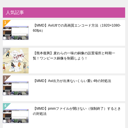
ー
シ
人気記事
ョ
【MMD】AviUtlでの高画質エンコード方法（1920×1080-
ン
60fps）
【熊本復興】麦わらの一味の銅像の設置場所と時期一
覧！ワンピース銅像を制覇しよう！
【MMD】Avi出力が出来ないくらい重い時の対処法
【MMD】pmmファイルが開けない（強制終了）するとき
の対処法