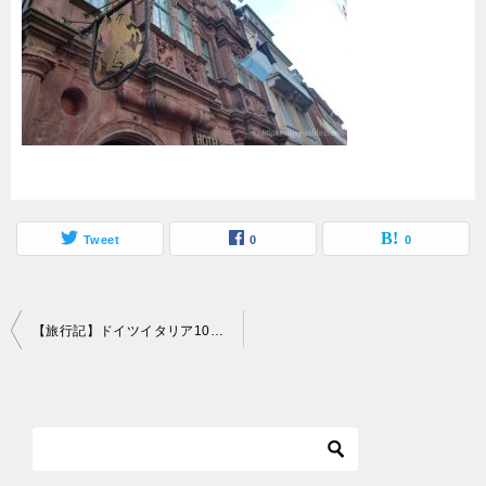
Tweet
0
0
投
【旅行記】ドイツイタリア10日間！01～ハイデルベルク・ローテンブルク
稿
ナ
ビ
ゲ