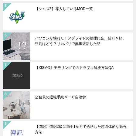
【シムズ3】導入しているMOD一覧
パソコンが壊れた！アプライドの修理代金、値引き額、
評判はどう？リカバリで無事復活した話
【XISMO】モデリングでのトラブル解決方法QA
公務員の退職手続きー６自治労
【簿記】簿記2級に独学1か月で合格した超具体的な勉強
方法