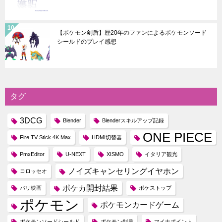
【ポケモン剣盾】歴20年のファンによるポケモンソード
シールドのプレイ感想
タグ
3DCG
Blender
Blenderスキルアップ記録
ONE PIECE
Fire TV Stick 4K Max
HDMI切替器
PmxEditor
U-NEXT
XISMO
イタリア観光
ノイズキャンセリングイヤホン
コロッセオ
ポケカ開封結果
パリ映画
ポケストップ
ポケモン
ポケモンカードゲーム
ポケモンソードシールド
ポケモン剣盾
マイナポイント