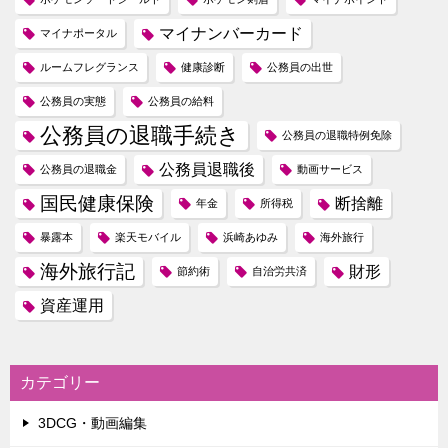
マイナンバーカード
マイナポータル
ルームフレグランス
健康診断
公務員の出世
公務員の実態
公務員の給料
公務員の退職手続き
公務員の退職特例免除
公務員退職後
公務員の退職金
動画サービス
国民健康保険
断捨離
年金
所得税
暴露本
楽天モバイル
浜崎あゆみ
海外旅行
海外旅行記
財形
節約術
自治労共済
資産運用
カテゴリー
3DCG・動画編集