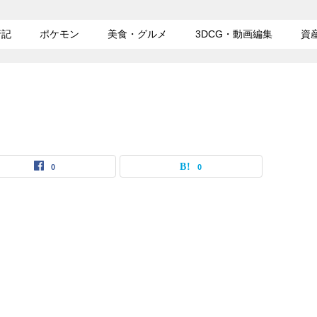
行記
ポケモン
美食・グルメ
3DCG・動画編集
資
0
0