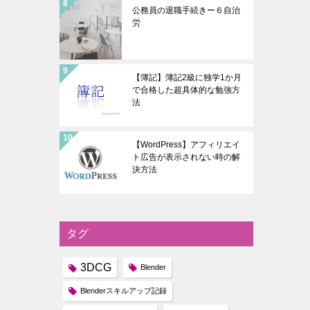
公務員の退職手続きー６自治
労
【簿記】簿記2級に独学1か月
で合格した超具体的な勉強方
法
【WordPress】アフィリエイ
ト広告が表示されない時の解
決方法
タグ
3DCG
Blender
Blenderスキルアップ記録