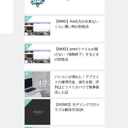
【MMD】Avi出力が出来ない
くらい重い時の対処法
【MMD】pmmファイルが開
けない（強制終了）するとき
の対処法
パソコンが壊れた！アプライ
ドの修理代金、値引き額、評
判はどう？リカバリで無事復
活した話
【XISMO】モデリングでのト
ラブル解決方法QA