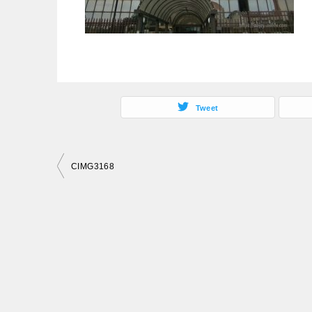
Tweet
投
CIMG3168
稿
ナ
ビ
ゲ
ー
シ