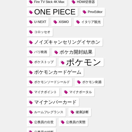
Fire TV Stick 4K Max
HDMI切替器
ONE PIECE
PmxEditor
U-NEXT
XISMO
イタリア観光
コロッセオ
ノイズキャンセリングイヤホン
ポケカ開封結果
パリ映画
ポケモン
ポケストップ
ポケモンカードゲーム
ポケモンソードシールド
ポケモン剣盾
マイナポイント
マイナポータル
マイナンバーカード
ルームフレグランス
健康診断
公務員の出世
公務員の実態