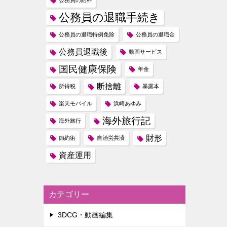
公務員の給料
公務員の退職手続き
公務員の退職特例免除
公務員の退職金
公務員退職後
動画サービス
国民健康保険
年金
断捨離
所得税
暴露本
楽天モバイル
浜崎あゆみ
海外旅行記
海外旅行
財形
節約術
自治労共済
資産運用
カテゴリー
3DCG・動画編集