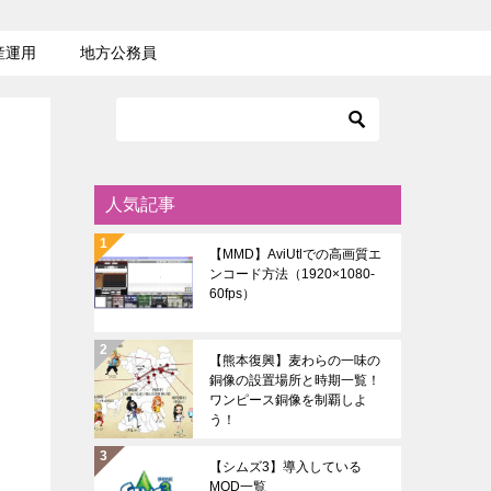
産運用
地方公務員
人気記事
【MMD】AviUtlでの高画質エ
ンコード方法（1920×1080-
60fps）
【熊本復興】麦わらの一味の
銅像の設置場所と時期一覧！
ワンピース銅像を制覇しよ
う！
【シムズ3】導入している
MOD一覧