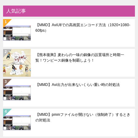
人気記事
【MMD】AviUtlでの高画質エンコード方法（1920×1080-
60fps）
【熊本復興】麦わらの一味の銅像の設置場所と時期一
覧！ワンピース銅像を制覇しよう！
【MMD】Avi出力が出来ないくらい重い時の対処法
【MMD】pmmファイルが開けない（強制終了）するとき
の対処法