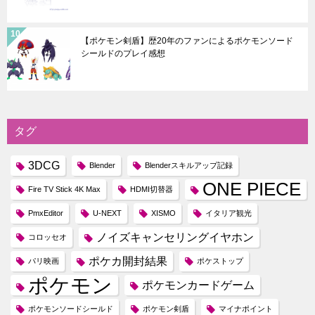
【ポケモン剣盾】歴20年のファンによるポケモンソード
シールドのプレイ感想
タグ
3DCG
Blender
Blenderスキルアップ記録
ONE PIECE
Fire TV Stick 4K Max
HDMI切替器
PmxEditor
U-NEXT
XISMO
イタリア観光
ノイズキャンセリングイヤホン
コロッセオ
ポケカ開封結果
パリ映画
ポケストップ
ポケモン
ポケモンカードゲーム
ポケモンソードシールド
ポケモン剣盾
マイナポイント