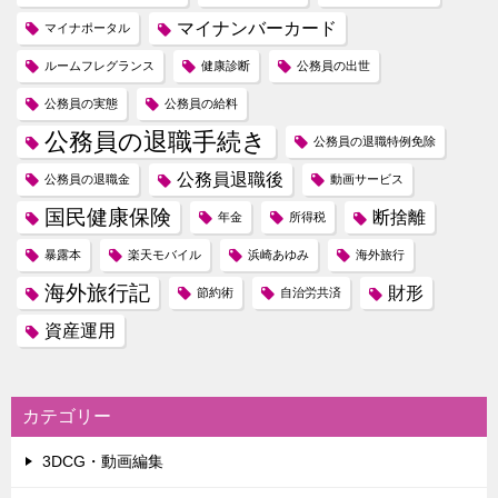
マイナンバーカード
マイナポータル
ルームフレグランス
健康診断
公務員の出世
公務員の実態
公務員の給料
公務員の退職手続き
公務員の退職特例免除
公務員退職後
公務員の退職金
動画サービス
国民健康保険
断捨離
年金
所得税
暴露本
楽天モバイル
浜崎あゆみ
海外旅行
海外旅行記
財形
節約術
自治労共済
資産運用
カテゴリー
3DCG・動画編集