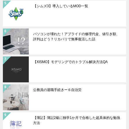
【シムズ3】導入しているMOD一覧
パソコンが壊れた！アプライドの修理代金、値引き額、
評判はどう？リカバリで無事復活した話
【XISMO】モデリングでのトラブル解決方法QA
公務員の退職手続きー６自治労
【簿記】簿記2級に独学1か月で合格した超具体的な勉強
方法