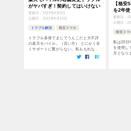
【格安S
がヤバすぎ！契約してはいけない
を2年
更新日：
2022年8月8日
更新日：
2
公開日：
2021年6月13日
公開日：
2
トラブル解決
格安スマホ
格安スマ
トラブル多発でまじでうんこだと大不評
私は201
の楽天モバイル。（言い方） とにかく全
を使用して
くサポートに繋がらない。私ももれなく
月となり
被害に合いました。 本～～～～当に、無
馬鹿らし
料に釣られて楽天モバイルなんかに変え
OCNモ
るんじゃなかったと後悔しました。 お
の半年以降
[…]