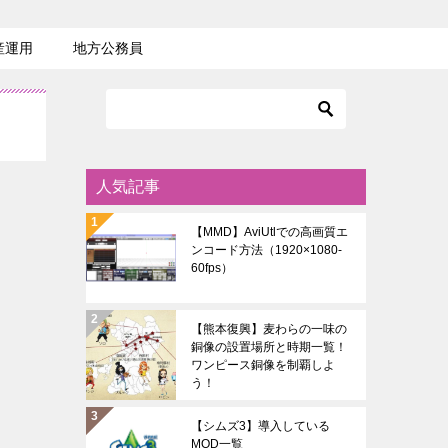
産運用
地方公務員
人気記事
【MMD】AviUtlでの高画質エ
ンコード方法（1920×1080-
60fps）
【熊本復興】麦わらの一味の
銅像の設置場所と時期一覧！
ワンピース銅像を制覇しよ
う！
【シムズ3】導入している
MOD一覧