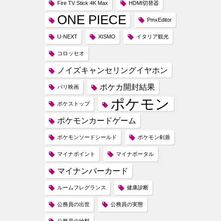
Fire TV Stick 4K Max
HDMI切替器
ONE PIECE
PmxEditor
U-NEXT
XISMO
イタリア観光
コロッセオ
ノイズキャンセリングイヤホン
ポケカ開封結果
パリ映画
ポケモン
ポケストップ
ポケモンカードゲーム
ポケモンソードシールド
ポケモン剣盾
マイナポイント
マイナポータル
マイナンバーカード
ルームフレグランス
健康診断
公務員の出世
公務員の実態