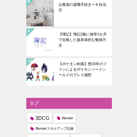
公務員の退職手続きー６自治
労
【簿記】簿記2級に独学1か月
で合格した超具体的な勉強方
法
【ポケモン剣盾】歴20年のフ
ァンによるポケモンソードシ
ールドのプレイ感想
タグ
3DCG
Blender
Blenderスキルアップ記録