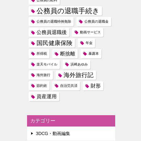
公務員の給料
公務員の退職手続き
公務員の退職特例免除
公務員の退職金
公務員退職後
動画サービス
国民健康保険
年金
断捨離
所得税
暴露本
楽天モバイル
浜崎あゆみ
海外旅行記
海外旅行
財形
節約術
自治労共済
資産運用
カテゴリー
3DCG・動画編集