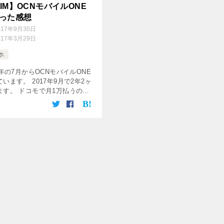
IM】OCNモバイルONE
使った感想
017年9月30日
017年3月29日
ホ
5年の7月からOCNモバイルONE
います。 2017年9月で2年2ヶ
ます。 ドコモで月1万払うのは
いので約6分の1もの安さになる
バイルONEに乗り換え、解約縛り
にまた […]