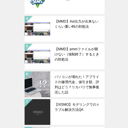
【MMD】Avi出力が出来ない
くらい重い時の対処法
【MMD】pmmファイルが開
けない（強制終了）するとき
の対処法
パソコンが壊れた！アプライ
ドの修理代金、値引き額、評
判はどう？リカバリで無事復
活した話
【XISMO】モデリングでのト
ラブル解決方法QA