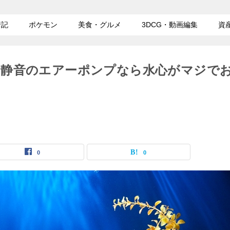
行記
ポケモン
美食・グルメ
3DCG・動画編集
資
！静音のエアーポンプなら水心がマジで
0
0