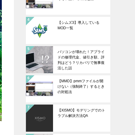
【シムズ3】導入している
MOD一覧
パソコンが壊れた！アプライ
ドの修理代金、値引き額、評
判はどう？リカバリで無事復
活した話
【MMD】pmmファイルが開
けない（強制終了）するとき
の対処法
【XISMO】モデリングでのト
ラブル解決方法QA