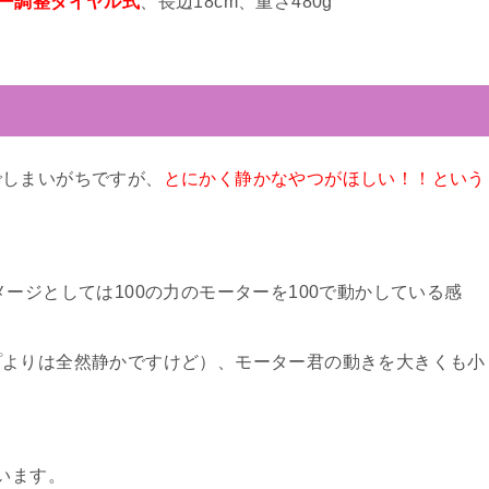
ー調整ダイヤル式
、長辺18cm、重さ480g
でしまいがちですが、
とにかく静かなやつがほしい！！という
ージとしては100の力のモーターを100で動かしている感
プよりは全然静かですけど）、モーター君の動きを大きくも小
います。