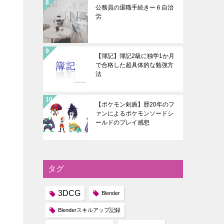
公務員の退職手続きー６自治
労
【簿記】簿記2級に独学1か月
で合格した超具体的な勉強方
法
【ポケモン剣盾】歴20年のフ
ァンによるポケモンソードシ
ールドのプレイ感想
タグ
3DCG
Blender
Blenderスキルアップ記録