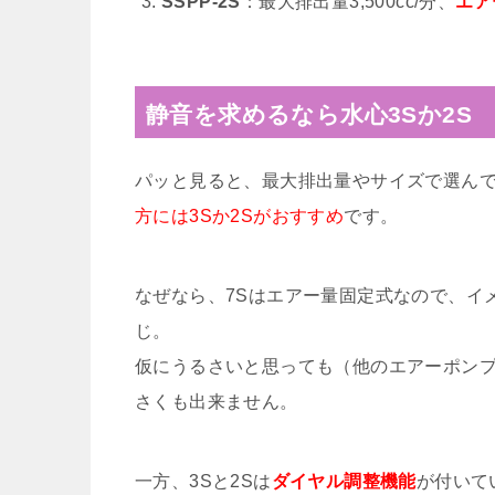
SSPP-2S
：最大排出量3,500cc/分、
エア
静音を求めるなら水心3Sか2S
パッと見ると、最大排出量やサイズで選ん
方には3Sか2Sがおすすめ
です。
なぜなら、7Sはエアー量固定式なので、イメ
じ。
仮にうるさいと思っても（他のエアーポン
さくも出来ません。
一方、3Sと2Sは
ダイヤル調整機能
が付いて