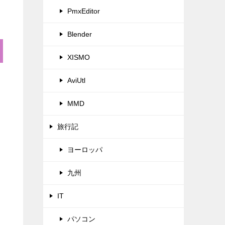
PmxEditor
Blender
XISMO
AviUtl
MMD
旅行記
ヨーロッパ
九州
IT
パソコン