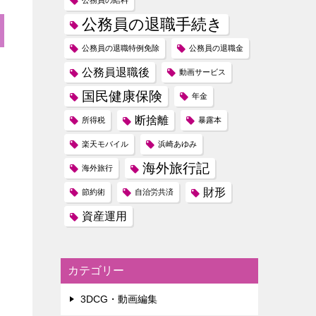
公務員の給料
公務員の退職手続き
公務員の退職特例免除
公務員の退職金
公務員退職後
動画サービス
国民健康保険
年金
断捨離
所得税
暴露本
楽天モバイル
浜崎あゆみ
海外旅行記
海外旅行
財形
節約術
自治労共済
資産運用
カテゴリー
3DCG・動画編集