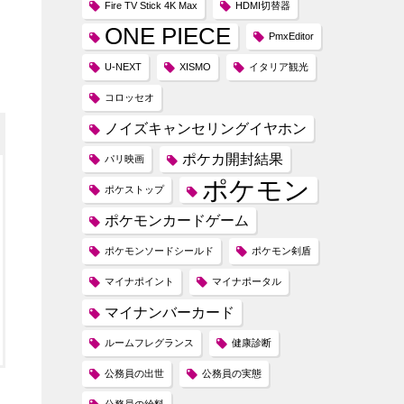
Fire TV Stick 4K Max
HDMI切替器
ONE PIECE
PmxEditor
U-NEXT
XISMO
イタリア観光
コロッセオ
ノイズキャンセリングイヤホン
ポケカ開封結果
パリ映画
ポケモン
ポケストップ
ポケモンカードゲーム
ポケモンソードシールド
ポケモン剣盾
マイナポイント
マイナポータル
マイナンバーカード
ルームフレグランス
健康診断
公務員の出世
公務員の実態