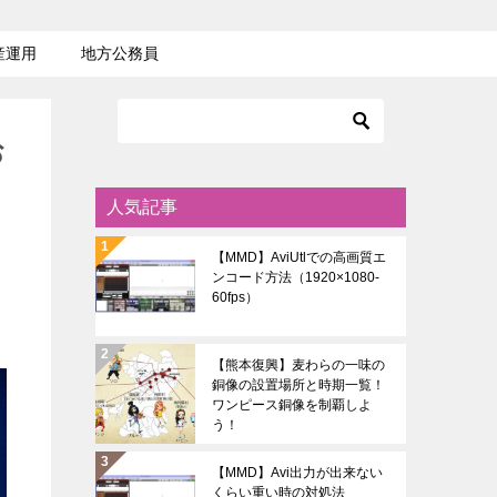
産運用
地方公務員
お
人気記事
【MMD】AviUtlでの高画質エ
ンコード方法（1920×1080-
60fps）
【熊本復興】麦わらの一味の
銅像の設置場所と時期一覧！
ワンピース銅像を制覇しよ
う！
【MMD】Avi出力が出来ない
くらい重い時の対処法