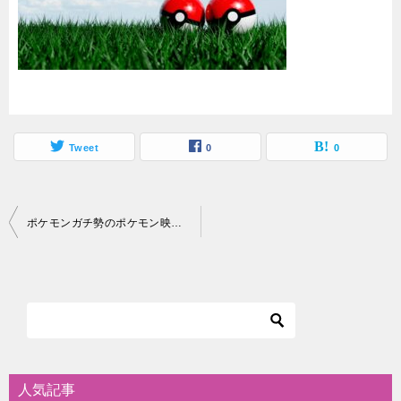
Tweet
0
0
投
ポケモンガチ勢のポケモン映画ランキング！劇場版でオススメ10作品はこれ
稿
ナ
ビ
ゲ
ー
シ
人気記事