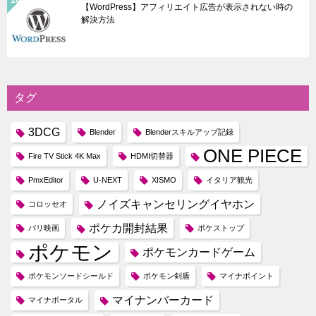
【WordPress】アフィリエイト広告が表示されない時の
解決方法
タグ
3DCG
Blender
Blenderスキルアップ記録
ONE PIECE
Fire TV Stick 4K Max
HDMI切替器
PmxEditor
U-NEXT
XISMO
イタリア観光
ノイズキャンセリングイヤホン
コロッセオ
ポケカ開封結果
パリ映画
ポケストップ
ポケモン
ポケモンカードゲーム
ポケモンソードシールド
ポケモン剣盾
マイナポイント
マイナンバーカード
マイナポータル