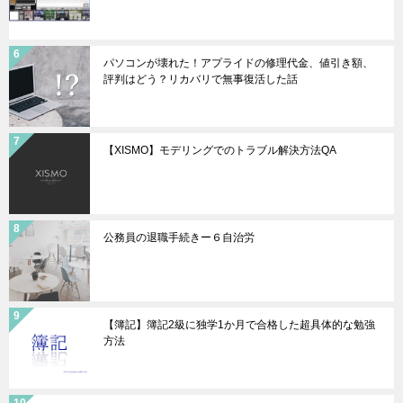
パソコンが壊れた！アプライドの修理代金、値引き額、
評判はどう？リカバリで無事復活した話
【XISMO】モデリングでのトラブル解決方法QA
公務員の退職手続きー６自治労
【簿記】簿記2級に独学1か月で合格した超具体的な勉強
方法