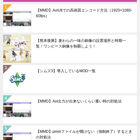
ョ
【MMD】AviUtlでの高画質エンコード方法（1920×1080-
ン
60fps）
【熊本復興】麦わらの一味の銅像の設置場所と時期一
覧！ワンピース銅像を制覇しよう！
【シムズ3】導入しているMOD一覧
【MMD】Avi出力が出来ないくらい重い時の対処法
【MMD】pmmファイルが開けない（強制終了）するとき
の対処法