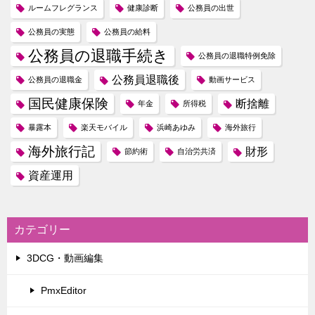
ルームフレグランス
健康診断
公務員の出世
公務員の実態
公務員の給料
公務員の退職手続き
公務員の退職特例免除
公務員退職後
公務員の退職金
動画サービス
国民健康保険
断捨離
年金
所得税
暴露本
楽天モバイル
浜崎あゆみ
海外旅行
海外旅行記
財形
節約術
自治労共済
資産運用
カテゴリー
3DCG・動画編集
PmxEditor